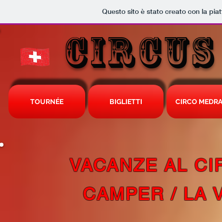
Questo sito è stato creato con la pi
CIRCUS
TOURNÉE
BIGLIETTI
CIRCO MEDR
VACANZE AL CI
CAMPER / LA