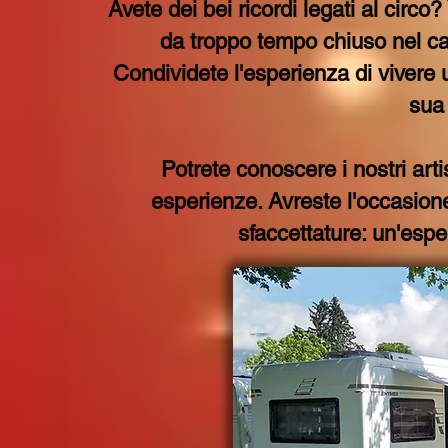
Avete dei bei ricordi legati al circo?
da troppo tempo chiuso nel cass
Condividete l'esperienza di vivere 
sua 
Potrete conoscere i nostri arti
esperienze. Avreste l'occasione d
sfaccettature: un'espe